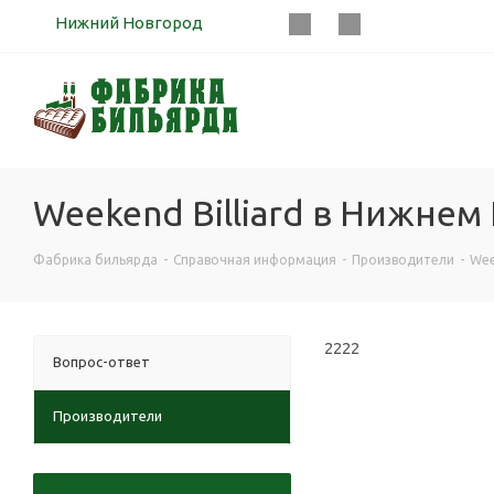
Нижний Новгород
Weekend Billiard в Нижне
Фабрика бильярда
-
Справочная информация
-
Производители
-
Wee
2222
Вопрос-ответ
Производители