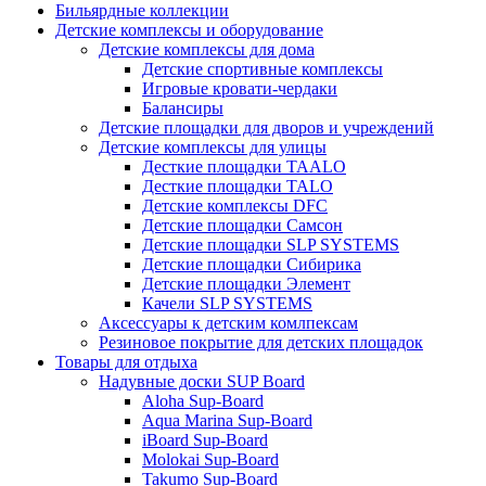
Бильярдные коллекции
Детские комплексы и оборудование
Детские комплексы для дома
Детские спортивные комплексы
Игровые кровати-чердаки
Балансиры
Детские площадки для дворов и учреждений
Детские комплексы для улицы
Десткие площадки TAALO
Десткие площадки TALO
Детские комплексы DFC
Детские площадки Самсон
Детские площадки SLP SYSTEMS
Детские площадки Сибирика
Детские площадки Элемент
Качели SLP SYSTEMS
Аксессуары к детским комлпексам
Резиновое покрытие для детских площадок
Товары для отдыха
Надувные доски SUP Board
Aloha Sup-Board
Aqua Marina Sup-Board
iBoard Sup-Board
Molokai Sup-Board
Takumo Sup-Board