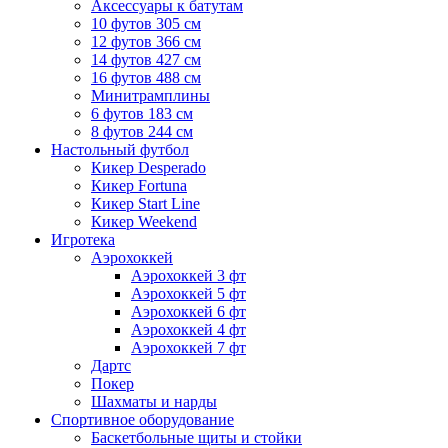
Аксессуары к батутам
10 футов 305 см
12 футов 366 см
14 футов 427 см
16 футов 488 см
Минитрамплины
6 футов 183 см
8 футов 244 см
Настольный футбол
Кикер Desperado
Кикер Fortuna
Кикер Start Line
Кикер Weekend
Игротека
Аэрохоккей
Аэрохоккей 3 фт
Аэрохоккей 5 фт
Аэрохоккей 6 фт
Аэрохоккей 4 фт
Аэрохоккей 7 фт
Дартс
Покер
Шахматы и нарды
Спортивное оборудование
Баскетбольные щиты и стойки