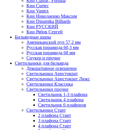
Кии Classic, Fortuna
Кии Cuetec
Кии Vantex
Кии Николаенко Максим
Кии Dinamika Billiards
Кии РУССКИЙ
Кии Рябов Сергей
Бильярдные шары
Американский пул 57,2 мм
Русская пирамида 60,3 мм
Русская пирамида 68 мм
Снукер и прочие
Светильники для бильярда
Декоративное освещение
Светильники Аристократ
Светильники Аристократ Люкс
Светильники Классика
Светильники прочие
Светильник 1-3 плафона
Светильник 4 плафона
Светильник 6 плафонов
Светильники Старт
2 плафона Старт
3 плафона Старт
4 плафона Старт