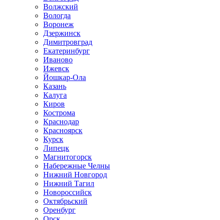
Волжский
Вологда
Воронеж
Дзержинск
Димитровград
Екатеринбург
Иваново
Ижевск
Йошкар-Ола
Казань
Калуга
Киров
Кострома
Краснодар
Красноярск
Курск
Липецк
Магнитогорск
Набережные Челны
Нижний Новгород
Нижний Тагил
Новороссийск
Октябрьский
Оренбург
Орск