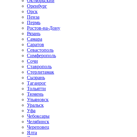
Октябрьский
Оренбург
Орск
Пенза
Пермь
Ростов-на-Дону
Рязань
Самара
Саратов
Севастополь
Симферополь
Сочи
Ставрополь
Стерлитамак
Сызрань
Таганрог
Тольятти
Тюмень
Ульяновск
Уральск
Уфа
Чебоксары
Челябинск
Череповец
Ялта