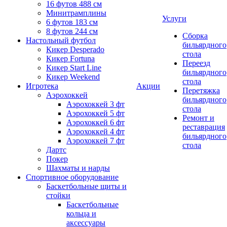
16 футов 488 см
Минитрамплины
Услуги
6 футов 183 см
8 футов 244 см
Сборка
Настольный футбол
бильярдного
Кикер Desperado
стола
Кикер Fortuna
Переезд
Кикер Start Line
бильярдного
Кикер Weekend
стола
Игротека
Акции
Перетяжка
Аэрохоккей
бильярдного
Аэрохоккей 3 фт
стола
Аэрохоккей 5 фт
Ремонт и
Аэрохоккей 6 фт
реставрация
Аэрохоккей 4 фт
бильярдного
Аэрохоккей 7 фт
стола
Дартс
Покер
Шахматы и нарды
Спортивное оборудование
Баскетбольные щиты и
стойки
Баскетбольные
кольца и
аксессуары