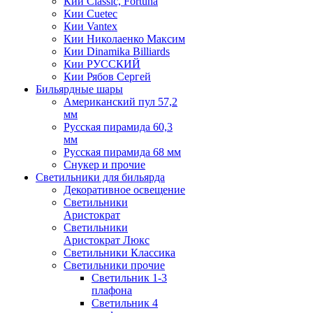
Кии Classic, Fortuna
Кии Cuetec
Кии Vantex
Кии Николаенко Максим
Кии Dinamika Billiards
Кии РУССКИЙ
Кии Рябов Сергей
Бильярдные шары
Американский пул 57,2
мм
Русская пирамида 60,3
мм
Русская пирамида 68 мм
Снукер и прочие
Светильники для бильярда
Декоративное освещение
Светильники
Аристократ
Светильники
Аристократ Люкс
Светильники Классика
Светильники прочие
Светильник 1-3
плафона
Светильник 4