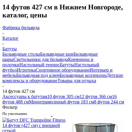
14 футов 427 см в Нижнем Новгороде,
каталог, цены
Фабрика бильярда
-
Каталог
-
Батуты
Бильярдные столы
Бильярдные кии
Бильярдные
шары
Светильники для бильярда
Киевницы и
полочки
Настольный теннис
Батуты
Настольный
футбол
Игротека
Спортивное оборудование
Интерьер и
мебель
Бильярдная под ключ
Бильярдные коллекции
Детские
комплексы и оборудование
Товары для отдыха
-
14 футов 427 см
Аксессуары к батутам
10 футов 305 см
12 футов 366 см
16
футов 488 см
Минитрамплины
6 футов 183 см
8 футов 244 см
Фильтр
По умолчанию