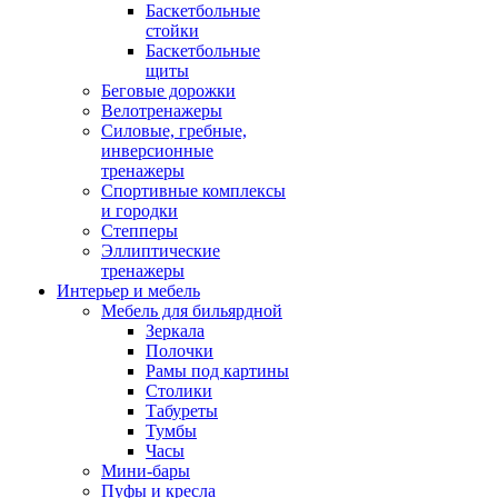
Баскетбольные
стойки
Баскетбольные
щиты
Беговые дорожки
Велотренажеры
Силовые, гребные,
инверсионные
тренажеры
Спортивные комплексы
и городки
Степперы
Эллиптические
тренажеры
Интерьер и мебель
Мебель для бильярдной
Зеркала
Полочки
Рамы под картины
Столики
Табуреты
Тумбы
Часы
Мини-бары
Пуфы и кресла