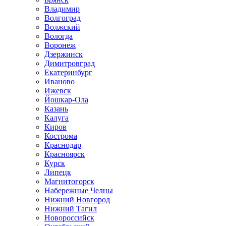
Владимир
Волгоград
Волжский
Вологда
Воронеж
Дзержинск
Димитровград
Екатеринбург
Иваново
Ижевск
Йошкар-Ола
Казань
Калуга
Киров
Кострома
Краснодар
Красноярск
Курск
Липецк
Магнитогорск
Набережные Челны
Нижний Новгород
Нижний Тагил
Новороссийск