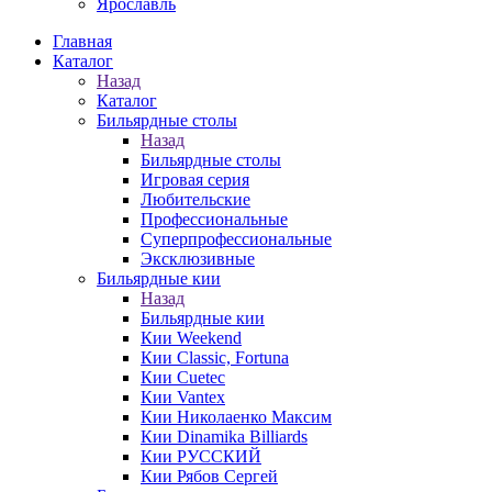
Ярославль
Главная
Каталог
Назад
Каталог
Бильярдные столы
Назад
Бильярдные столы
Игровая серия
Любительские
Профессиональные
Суперпрофессиональные
Эксклюзивные
Бильярдные кии
Назад
Бильярдные кии
Кии Weekend
Кии Classic, Fortuna
Кии Cuetec
Кии Vantex
Кии Николаенко Максим
Кии Dinamika Billiards
Кии РУССКИЙ
Кии Рябов Сергей