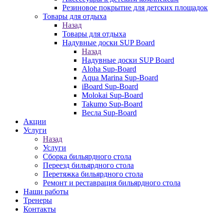
Резиновое покрытие для детских площадок
Товары для отдыха
Назад
Товары для отдыха
Надувные доски SUP Board
Назад
Надувные доски SUP Board
Aloha Sup-Board
Aqua Marina Sup-Board
iBoard Sup-Board
Molokai Sup-Board
Takumo Sup-Board
Весла Sup-Board
Акции
Услуги
Назад
Услуги
Сборка бильярдного стола
Переезд бильярдного стола
Перетяжка бильярдного стола
Ремонт и реставрация бильярдного стола
Наши работы
Тренеры
Контакты