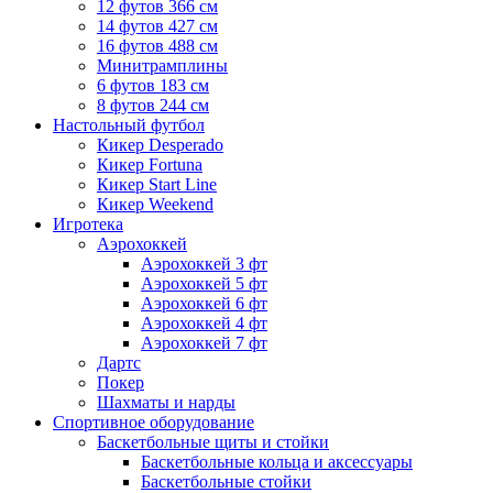
12 футов 366 см
14 футов 427 см
16 футов 488 см
Минитрамплины
6 футов 183 см
8 футов 244 см
Настольный футбол
Кикер Desperado
Кикер Fortuna
Кикер Start Line
Кикер Weekend
Игротека
Аэрохоккей
Аэрохоккей 3 фт
Аэрохоккей 5 фт
Аэрохоккей 6 фт
Аэрохоккей 4 фт
Аэрохоккей 7 фт
Дартс
Покер
Шахматы и нарды
Спортивное оборудование
Баскетбольные щиты и стойки
Баскетбольные кольца и аксессуары
Баскетбольные стойки