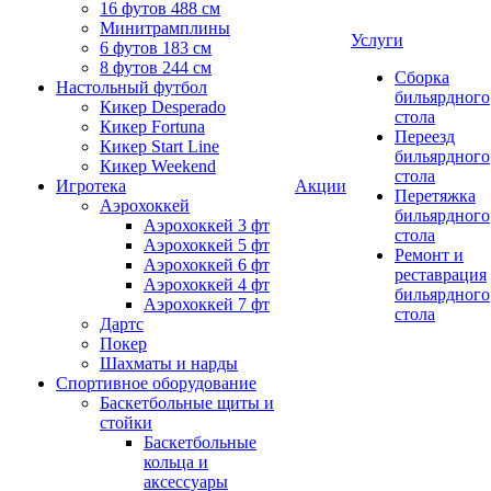
16 футов 488 см
Минитрамплины
Услуги
6 футов 183 см
8 футов 244 см
Сборка
Настольный футбол
бильярдного
Кикер Desperado
стола
Кикер Fortuna
Переезд
Кикер Start Line
бильярдного
Кикер Weekend
стола
Игротека
Акции
Перетяжка
Аэрохоккей
бильярдного
Аэрохоккей 3 фт
стола
Аэрохоккей 5 фт
Ремонт и
Аэрохоккей 6 фт
реставрация
Аэрохоккей 4 фт
бильярдного
Аэрохоккей 7 фт
стола
Дартс
Покер
Шахматы и нарды
Спортивное оборудование
Баскетбольные щиты и
стойки
Баскетбольные
кольца и
аксессуары