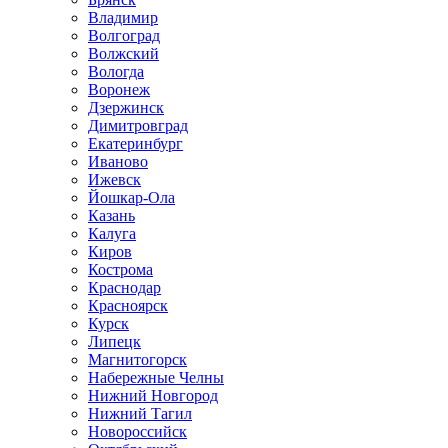
Владимир
Волгоград
Волжский
Вологда
Воронеж
Дзержинск
Димитровград
Екатеринбург
Иваново
Ижевск
Йошкар-Ола
Казань
Калуга
Киров
Кострома
Краснодар
Красноярск
Курск
Липецк
Магнитогорск
Набережные Челны
Нижний Новгород
Нижний Тагил
Новороссийск