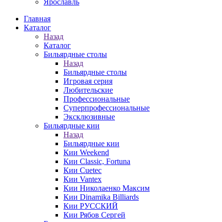
Ярославль
Главная
Каталог
Назад
Каталог
Бильярдные столы
Назад
Бильярдные столы
Игровая серия
Любительские
Профессиональные
Суперпрофессиональные
Эксклюзивные
Бильярдные кии
Назад
Бильярдные кии
Кии Weekend
Кии Classic, Fortuna
Кии Cuetec
Кии Vantex
Кии Николаенко Максим
Кии Dinamika Billiards
Кии РУССКИЙ
Кии Рябов Сергей