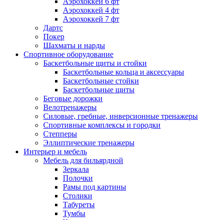
Аэрохоккей 6 фт
Аэрохоккей 4 фт
Аэрохоккей 7 фт
Дартс
Покер
Шахматы и нарды
Спортивное оборудование
Баскетбольные щиты и стойки
Баскетбольные кольца и аксессуары
Баскетбольные стойки
Баскетбольные щиты
Беговые дорожки
Велотренажеры
Силовые, гребные, инверсионные тренажеры
Спортивные комплексы и городки
Степперы
Эллиптические тренажеры
Интерьер и мебель
Мебель для бильярдной
Зеркала
Полочки
Рамы под картины
Столики
Табуреты
Тумбы