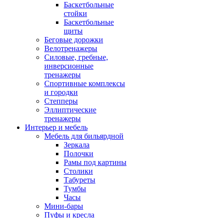
Баскетбольные
стойки
Баскетбольные
щиты
Беговые дорожки
Велотренажеры
Силовые, гребные,
инверсионные
тренажеры
Спортивные комплексы
и городки
Степперы
Эллиптические
тренажеры
Интерьер и мебель
Мебель для бильярдной
Зеркала
Полочки
Рамы под картины
Столики
Табуреты
Тумбы
Часы
Мини-бары
Пуфы и кресла