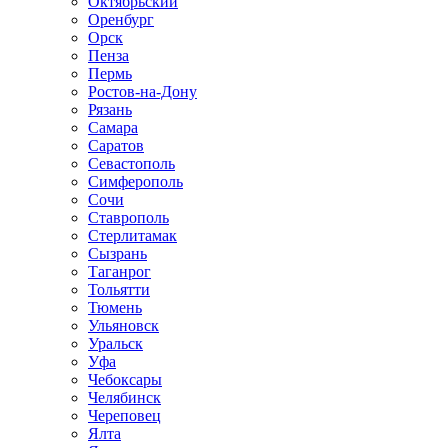
Октябрьский
Оренбург
Орск
Пенза
Пермь
Ростов-на-Дону
Рязань
Самара
Саратов
Севастополь
Симферополь
Сочи
Ставрополь
Стерлитамак
Сызрань
Таганрог
Тольятти
Тюмень
Ульяновск
Уральск
Уфа
Чебоксары
Челябинск
Череповец
Ялта