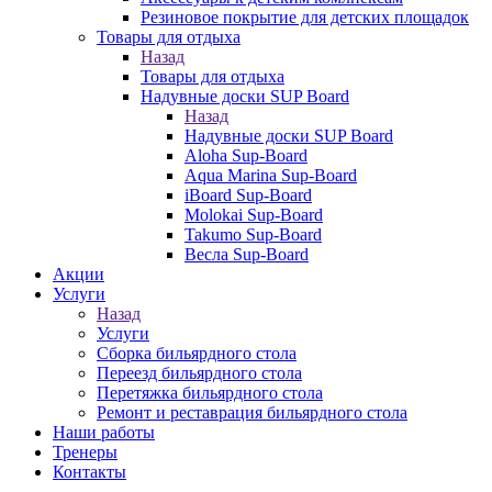
Резиновое покрытие для детских площадок
Товары для отдыха
Назад
Товары для отдыха
Надувные доски SUP Board
Назад
Надувные доски SUP Board
Aloha Sup-Board
Aqua Marina Sup-Board
iBoard Sup-Board
Molokai Sup-Board
Takumo Sup-Board
Весла Sup-Board
Акции
Услуги
Назад
Услуги
Сборка бильярдного стола
Переезд бильярдного стола
Перетяжка бильярдного стола
Ремонт и реставрация бильярдного стола
Наши работы
Тренеры
Контакты