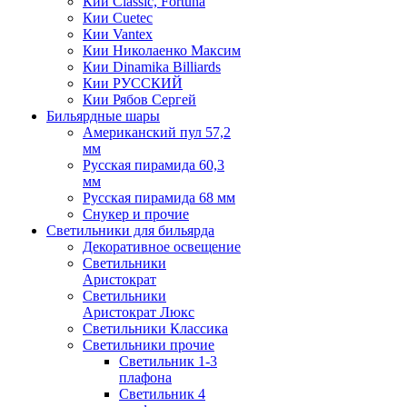
Кии Classic, Fortuna
Кии Cuetec
Кии Vantex
Кии Николаенко Максим
Кии Dinamika Billiards
Кии РУССКИЙ
Кии Рябов Сергей
Бильярдные шары
Американский пул 57,2
мм
Русская пирамида 60,3
мм
Русская пирамида 68 мм
Снукер и прочие
Светильники для бильярда
Декоративное освещение
Светильники
Аристократ
Светильники
Аристократ Люкс
Светильники Классика
Светильники прочие
Светильник 1-3
плафона
Светильник 4