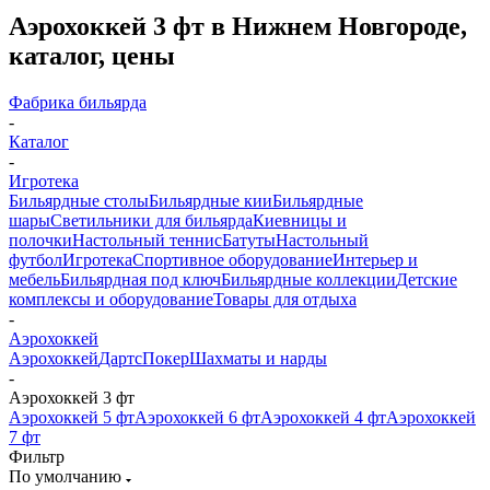
Аэрохоккей 3 фт в Нижнем Новгороде,
каталог, цены
Фабрика бильярда
-
Каталог
-
Игротека
Бильярдные столы
Бильярдные кии
Бильярдные
шары
Светильники для бильярда
Киевницы и
полочки
Настольный теннис
Батуты
Настольный
футбол
Игротека
Спортивное оборудование
Интерьер и
мебель
Бильярдная под ключ
Бильярдные коллекции
Детские
комплексы и оборудование
Товары для отдыха
-
Аэрохоккей
Аэрохоккей
Дартс
Покер
Шахматы и нарды
-
Аэрохоккей 3 фт
Аэрохоккей 5 фт
Аэрохоккей 6 фт
Аэрохоккей 4 фт
Аэрохоккей
7 фт
Фильтр
По умолчанию