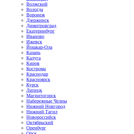
Волжский
Вологда
Воронеж
Дзержинск
Димитровград
Екатеринбург
Иваново
Ижевск
Йошкар-Ола
Казань
Калуга
Киров
Кострома
Краснодар
Красноярск
Курск
Липецк
Магнитогорск
Набережные Челны
Нижний Новгород
Нижний Тагил
Новороссийск
Октябрьский
Оренбург
Орск