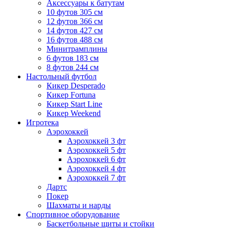
Аксессуары к батутам
10 футов 305 см
12 футов 366 см
14 футов 427 см
16 футов 488 см
Минитрамплины
6 футов 183 см
8 футов 244 см
Настольный футбол
Кикер Desperado
Кикер Fortuna
Кикер Start Line
Кикер Weekend
Игротека
Аэрохоккей
Аэрохоккей 3 фт
Аэрохоккей 5 фт
Аэрохоккей 6 фт
Аэрохоккей 4 фт
Аэрохоккей 7 фт
Дартс
Покер
Шахматы и нарды
Спортивное оборудование
Баскетбольные щиты и стойки