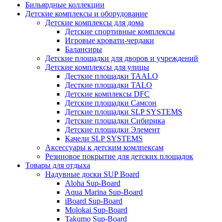
Бильярдные коллекции
Детские комплексы и оборудование
Детские комплексы для дома
Детские спортивные комплексы
Игровые кровати-чердаки
Балансиры
Детские площадки для дворов и учреждений
Детские комплексы для улицы
Десткие площадки TAALO
Десткие площадки TALO
Детские комплексы DFC
Детские площадки Самсон
Детские площадки SLP SYSTEMS
Детские площадки Сибирика
Детские площадки Элемент
Качели SLP SYSTEMS
Аксессуары к детским комлпексам
Резиновое покрытие для детских площадок
Товары для отдыха
Надувные доски SUP Board
Aloha Sup-Board
Aqua Marina Sup-Board
iBoard Sup-Board
Molokai Sup-Board
Takumo Sup-Board