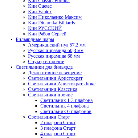
Кии Classic, Fortuna
Кии Cuetec
Кии Vantex
Кии Николаенко Максим
Кии Dinamika Billiards
Кии РУССКИЙ
Кии Рябов Сергей
Бильярдные шары
Американский пул 57,2 мм
Русская пирамида 60,3 мм
Русская пирамида 68 мм
Снукер и прочие
Светильники для бильярда
Декоративное освещение
Светильники Аристократ
Светильники Аристократ Люкс
Светильники Классика
Светильники прочие
Светильник 1-3 плафона
Светильник 4 плафона
Светильник 6 плафонов
Светильники Старт
2 плафона Старт
3 плафона Старт
4 плафона Старт