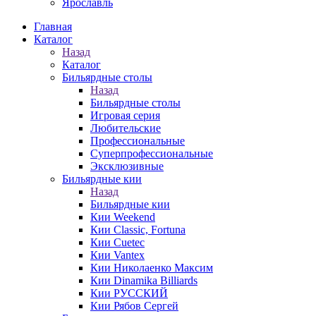
Ярославль
Главная
Каталог
Назад
Каталог
Бильярдные столы
Назад
Бильярдные столы
Игровая серия
Любительские
Профессиональные
Суперпрофессиональные
Эксклюзивные
Бильярдные кии
Назад
Бильярдные кии
Кии Weekend
Кии Classic, Fortuna
Кии Cuetec
Кии Vantex
Кии Николаенко Максим
Кии Dinamika Billiards
Кии РУССКИЙ
Кии Рябов Сергей