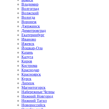
Владимир
Волгоград
Волжский
Вологда
Воронеж
Дзержинск
Димитровград
Екатеринбург
Иваново
Ижевск
Йошкар-Ола
Казань
Калуга
Киров
Кострома
Краснодар
Красноярск
Курск
Липецк
Магнитогорск
Набережные Челны
Нижний Новгород
Нижний Тагил
Новороссийск