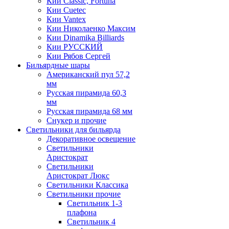
Кии Classic, Fortuna
Кии Cuetec
Кии Vantex
Кии Николаенко Максим
Кии Dinamika Billiards
Кии РУССКИЙ
Кии Рябов Сергей
Бильярдные шары
Американский пул 57,2
мм
Русская пирамида 60,3
мм
Русская пирамида 68 мм
Снукер и прочие
Светильники для бильярда
Декоративное освещение
Светильники
Аристократ
Светильники
Аристократ Люкс
Светильники Классика
Светильники прочие
Светильник 1-3
плафона
Светильник 4