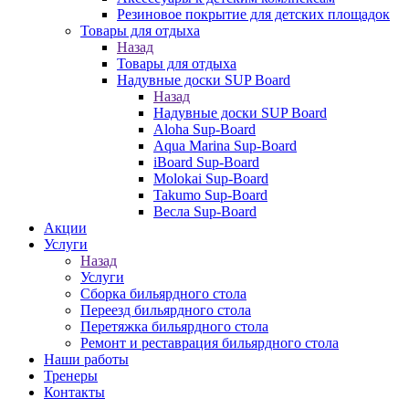
Резиновое покрытие для детских площадок
Товары для отдыха
Назад
Товары для отдыха
Надувные доски SUP Board
Назад
Надувные доски SUP Board
Aloha Sup-Board
Aqua Marina Sup-Board
iBoard Sup-Board
Molokai Sup-Board
Takumo Sup-Board
Весла Sup-Board
Акции
Услуги
Назад
Услуги
Сборка бильярдного стола
Переезд бильярдного стола
Перетяжка бильярдного стола
Ремонт и реставрация бильярдного стола
Наши работы
Тренеры
Контакты