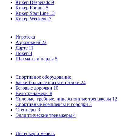
Кикер Desperado
9
Кикер Fortuna
5
Кикер Start Line
13
Кикер Weekend
7
Игротека
Аэрохоккей
23
Дартс
11
Покер
4
Шахматы и нарды
5
Спортивное оборудование
Баскетбольные щиты и стойки
24
Беговые дорожки
10
Велотренажеры
8
Силовые, гребные, инверсионные тренажеры
12
Спортивные комплексы и городки
3
Степперы
3
Эллиптические тренажеры
4
Интерьер и мебель