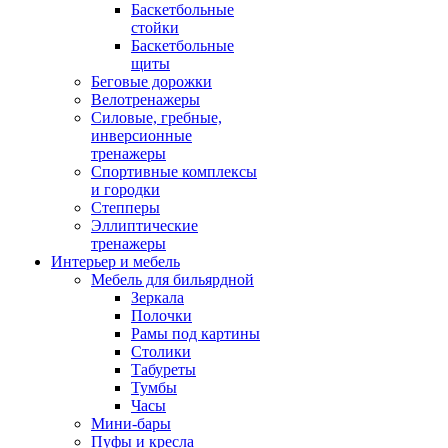
Баскетбольные
стойки
Баскетбольные
щиты
Беговые дорожки
Велотренажеры
Силовые, гребные,
инверсионные
тренажеры
Спортивные комплексы
и городки
Степперы
Эллиптические
тренажеры
Интерьер и мебель
Мебель для бильярдной
Зеркала
Полочки
Рамы под картины
Столики
Табуреты
Тумбы
Часы
Мини-бары
Пуфы и кресла