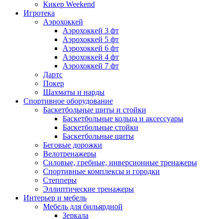
Кикер Weekend
Игротека
Аэрохоккей
Аэрохоккей 3 фт
Аэрохоккей 5 фт
Аэрохоккей 6 фт
Аэрохоккей 4 фт
Аэрохоккей 7 фт
Дартс
Покер
Шахматы и нарды
Спортивное оборудование
Баскетбольные щиты и стойки
Баскетбольные кольца и аксессуары
Баскетбольные стойки
Баскетбольные щиты
Беговые дорожки
Велотренажеры
Силовые, гребные, инверсионные тренажеры
Спортивные комплексы и городки
Степперы
Эллиптические тренажеры
Интерьер и мебель
Мебель для бильярдной
Зеркала