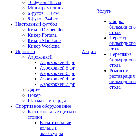
16 футов 488 см
Минитрамплины
Услуги
6 футов 183 см
8 футов 244 см
Сборка
Настольный футбол
бильярдного
Кикер Desperado
стола
Кикер Fortuna
Переезд
Кикер Start Line
бильярдного
Кикер Weekend
стола
Игротека
Акции
Перетяжка
Аэрохоккей
бильярдного
Аэрохоккей 3 фт
стола
Аэрохоккей 5 фт
Ремонт и
Аэрохоккей 6 фт
реставрация
Аэрохоккей 4 фт
бильярдного
Аэрохоккей 7 фт
стола
Дартс
Покер
Шахматы и нарды
Спортивное оборудование
Баскетбольные щиты и
стойки
Баскетбольные
кольца и
аксессуары