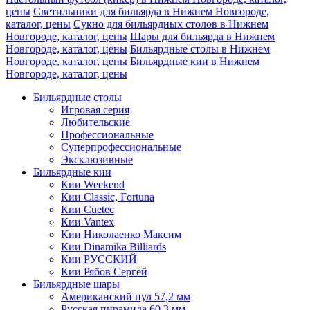
цены
Светильники для бильярда в Нижнем Новгороде,
каталог, цены
Сукно для бильярдных столов в Нижнем
Новгороде, каталог, цены
Шары для бильярда в Нижнем
Новгороде, каталог, цены
Бильярдные столы в Нижнем
Новгороде, каталог, цены
Бильярдные кии в Нижнем
Новгороде, каталог, цены
Бильярдные столы
Игровая серия
Любительские
Профессиональные
Суперпрофессиональные
Эксклюзивные
Бильярдные кии
Кии Weekend
Кии Classic, Fortuna
Кии Cuetec
Кии Vantex
Кии Николаенко Максим
Кии Dinamika Billiards
Кии РУССКИЙ
Кии Рябов Сергей
Бильярдные шары
Американский пул 57,2 мм
Русская пирамида 60,3 мм