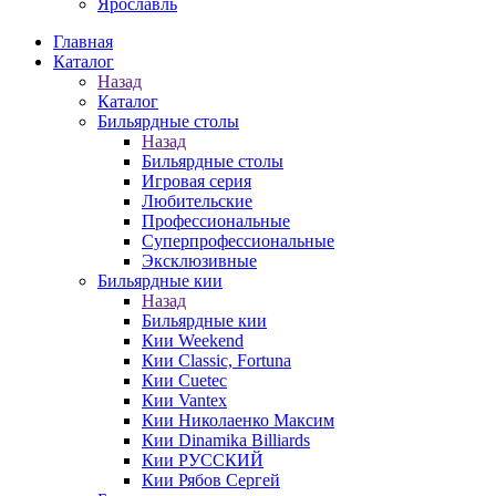
Ярославль
Главная
Каталог
Назад
Каталог
Бильярдные столы
Назад
Бильярдные столы
Игровая серия
Любительские
Профессиональные
Суперпрофессиональные
Эксклюзивные
Бильярдные кии
Назад
Бильярдные кии
Кии Weekend
Кии Classic, Fortuna
Кии Cuetec
Кии Vantex
Кии Николаенко Максим
Кии Dinamika Billiards
Кии РУССКИЙ
Кии Рябов Сергей