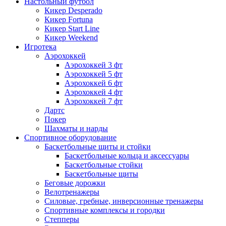
Настольный футбол
Кикер Desperado
Кикер Fortuna
Кикер Start Line
Кикер Weekend
Игротека
Аэрохоккей
Аэрохоккей 3 фт
Аэрохоккей 5 фт
Аэрохоккей 6 фт
Аэрохоккей 4 фт
Аэрохоккей 7 фт
Дартс
Покер
Шахматы и нарды
Спортивное оборудование
Баскетбольные щиты и стойки
Баскетбольные кольца и аксессуары
Баскетбольные стойки
Баскетбольные щиты
Беговые дорожки
Велотренажеры
Силовые, гребные, инверсионные тренажеры
Спортивные комплексы и городки
Степперы