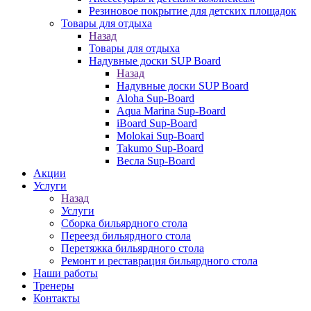
Резиновое покрытие для детских площадок
Товары для отдыха
Назад
Товары для отдыха
Надувные доски SUP Board
Назад
Надувные доски SUP Board
Aloha Sup-Board
Aqua Marina Sup-Board
iBoard Sup-Board
Molokai Sup-Board
Takumo Sup-Board
Весла Sup-Board
Акции
Услуги
Назад
Услуги
Сборка бильярдного стола
Переезд бильярдного стола
Перетяжка бильярдного стола
Ремонт и реставрация бильярдного стола
Наши работы
Тренеры
Контакты