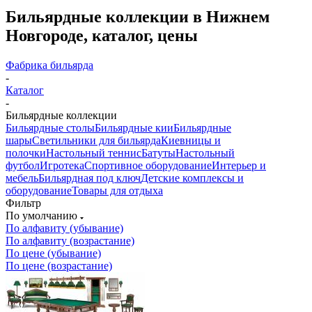
Бильярдные коллекции в Нижнем
Новгороде, каталог, цены
Фабрика бильярда
-
Каталог
-
Бильярдные коллекции
Бильярдные столы
Бильярдные кии
Бильярдные
шары
Светильники для бильярда
Киевницы и
полочки
Настольный теннис
Батуты
Настольный
футбол
Игротека
Спортивное оборудование
Интерьер и
мебель
Бильярдная под ключ
Детские комплексы и
оборудование
Товары для отдыха
Фильтр
По умолчанию
По алфавиту (убывание)
По алфавиту (возрастание)
По цене (убывание)
По цене (возрастание)