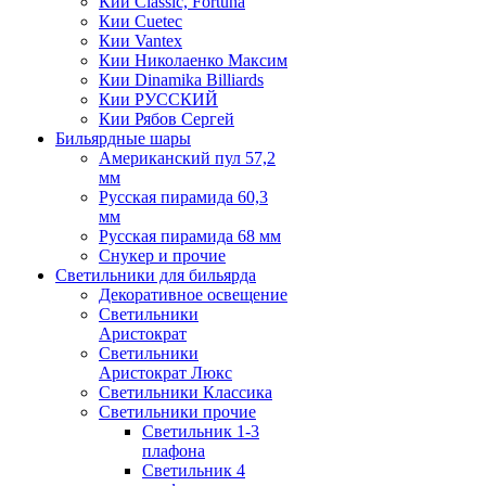
Кии Classic, Fortuna
Кии Cuetec
Кии Vantex
Кии Николаенко Максим
Кии Dinamika Billiards
Кии РУССКИЙ
Кии Рябов Сергей
Бильярдные шары
Американский пул 57,2
мм
Русская пирамида 60,3
мм
Русская пирамида 68 мм
Снукер и прочие
Светильники для бильярда
Декоративное освещение
Светильники
Аристократ
Светильники
Аристократ Люкс
Светильники Классика
Светильники прочие
Светильник 1-3
плафона
Светильник 4