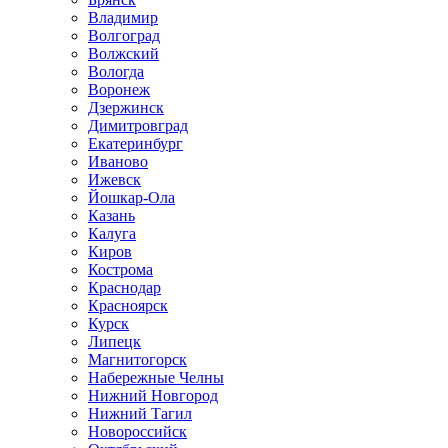
Владимир
Волгоград
Волжский
Вологда
Воронеж
Дзержинск
Димитровград
Екатеринбург
Иваново
Ижевск
Йошкар-Ола
Казань
Калуга
Киров
Кострома
Краснодар
Красноярск
Курск
Липецк
Магнитогорск
Набережные Челны
Нижний Новгород
Нижний Тагил
Новороссийск