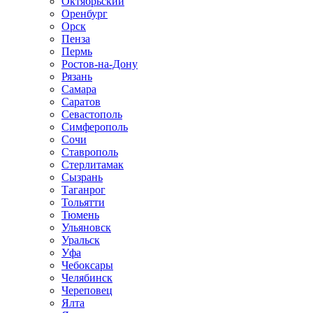
Октябрьский
Оренбург
Орск
Пенза
Пермь
Ростов-на-Дону
Рязань
Самара
Саратов
Севастополь
Симферополь
Сочи
Ставрополь
Стерлитамак
Сызрань
Таганрог
Тольятти
Тюмень
Ульяновск
Уральск
Уфа
Чебоксары
Челябинск
Череповец
Ялта