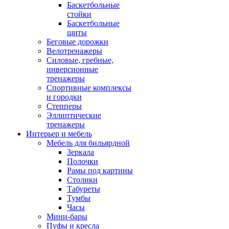
Баскетбольные
стойки
Баскетбольные
щиты
Беговые дорожки
Велотренажеры
Силовые, гребные,
инверсионные
тренажеры
Спортивные комплексы
и городки
Степперы
Эллиптические
тренажеры
Интерьер и мебель
Мебель для бильярдной
Зеркала
Полочки
Рамы под картины
Столики
Табуреты
Тумбы
Часы
Мини-бары
Пуфы и кресла