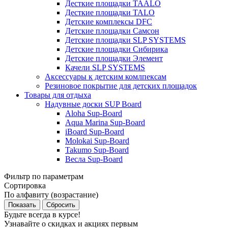
Десткие площадки TAALO
Десткие площадки TALO
Детские комплексы DFC
Детские площадки Самсон
Детские площадки SLP SYSTEMS
Детские площадки Сибирика
Детские площадки Элемент
Качели SLP SYSTEMS
Аксессуары к детским комлпексам
Резиновое покрытие для детских площадок
Товары для отдыха
Надувные доски SUP Board
Aloha Sup-Board
Aqua Marina Sup-Board
iBoard Sup-Board
Molokai Sup-Board
Takumo Sup-Board
Весла Sup-Board
Фильтр по параметрам
Сортировка
По алфавиту (возрастание)
Сбросить
Будьте всегда в курсе!
Узнавайте о скидках и акциях первым