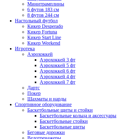
Минитрамплины
6 футов 183 см
8 футов 244 см
Настольный футбол
Кикер Desperado
Кикер Fortuna
Кикер Start Line
Кикер Weekend
Игротека
Аэрохоккей
Аэрохоккей 3 фт
Аэрохоккей 5 фт
Аэрохоккей 6 фт
Аэрохоккей 4 фт
Аэрохоккей 7 фт
Дартс
Покер
Шахматы и нарды
Спортивное оборудование
Баскетбольные щиты и стойки
Баскетбольные кольца и аксессуары
Баскетбольные стойки
Баскетбольные щиты
Беговые дорожки
Велотренажеры