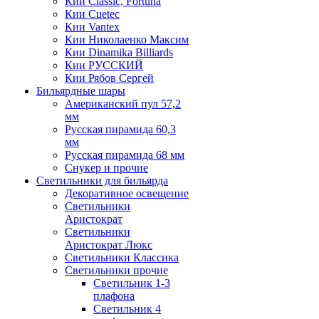
Кии Classic, Fortuna
Кии Cuetec
Кии Vantex
Кии Николаенко Максим
Кии Dinamika Billiards
Кии РУССКИЙ
Кии Рябов Сергей
Бильярдные шары
Американский пул 57,2
мм
Русская пирамида 60,3
мм
Русская пирамида 68 мм
Снукер и прочие
Светильники для бильярда
Декоративное освещение
Светильники
Аристократ
Светильники
Аристократ Люкс
Светильники Классика
Светильники прочие
Светильник 1-3
плафона
Светильник 4