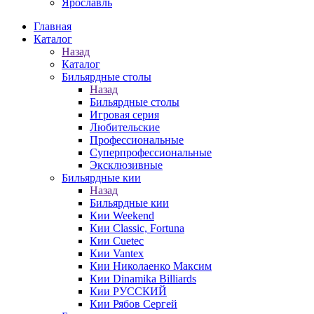
Ярославль
Главная
Каталог
Назад
Каталог
Бильярдные столы
Назад
Бильярдные столы
Игровая серия
Любительские
Профессиональные
Суперпрофессиональные
Эксклюзивные
Бильярдные кии
Назад
Бильярдные кии
Кии Weekend
Кии Classic, Fortuna
Кии Cuetec
Кии Vantex
Кии Николаенко Максим
Кии Dinamika Billiards
Кии РУССКИЙ
Кии Рябов Сергей