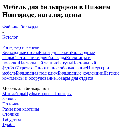
Мебель для бильярдной в Нижнем
Новгороде, каталог, цены
Фабрика бильярда
-
Каталог
-
Интерьер и мебель
Бильярдные столы
Бильярдные кии
Бильярдные
шары
Светильники для бильярда
Киевницы и
полочки
Настольный теннис
Батуты
Настольный
футбол
Игротека
Спортивное оборудование
Интерьер и
мебель
Бильярдная под ключ
Бильярдные коллекции
Детские
комплексы и оборудование
Товары для отдыха
-
Мебель для бильярдной
Мини-бары
Пуфы и кресла
Постеры
Зеркала
Полочки
Рамы под картины
Столики
Табуреты
Тумбы