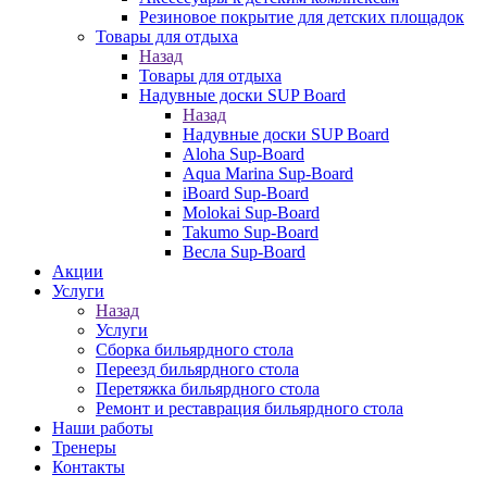
Резиновое покрытие для детских площадок
Товары для отдыха
Назад
Товары для отдыха
Надувные доски SUP Board
Назад
Надувные доски SUP Board
Aloha Sup-Board
Aqua Marina Sup-Board
iBoard Sup-Board
Molokai Sup-Board
Takumo Sup-Board
Весла Sup-Board
Акции
Услуги
Назад
Услуги
Сборка бильярдного стола
Переезд бильярдного стола
Перетяжка бильярдного стола
Ремонт и реставрация бильярдного стола
Наши работы
Тренеры
Контакты