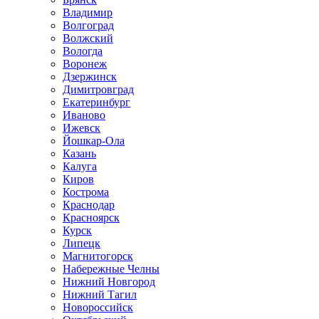
Владимир
Волгоград
Волжский
Вологда
Воронеж
Дзержинск
Димитровград
Екатеринбург
Иваново
Ижевск
Йошкар-Ола
Казань
Калуга
Киров
Кострома
Краснодар
Красноярск
Курск
Липецк
Магнитогорск
Набережные Челны
Нижний Новгород
Нижний Тагил
Новороссийск