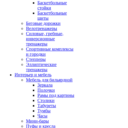
Баскетбольные
стойки
Баскетбольные
щиты
Беговые дорожки
Велотренажеры
Силовые, гребные,
инверсионные
тренажеры
Спортивные комплексы
и городки
Степперы
Эллиптические
тренажеры
Интерьер и мебель
Мебель для бильярдной
Зеркала
Полочки
Рамы под картины
Столики
Табуреты
Тумбы
Часы
Мини-бары
Пуфы и кресла