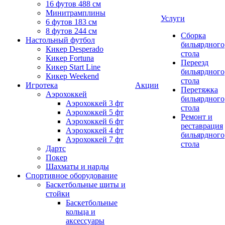
16 футов 488 см
Минитрамплины
Услуги
6 футов 183 см
8 футов 244 см
Сборка
Настольный футбол
бильярдного
Кикер Desperado
стола
Кикер Fortuna
Переезд
Кикер Start Line
бильярдного
Кикер Weekend
стола
Игротека
Акции
Перетяжка
Аэрохоккей
бильярдного
Аэрохоккей 3 фт
стола
Аэрохоккей 5 фт
Ремонт и
Аэрохоккей 6 фт
реставрация
Аэрохоккей 4 фт
бильярдного
Аэрохоккей 7 фт
стола
Дартс
Покер
Шахматы и нарды
Спортивное оборудование
Баскетбольные щиты и
стойки
Баскетбольные
кольца и
аксессуары