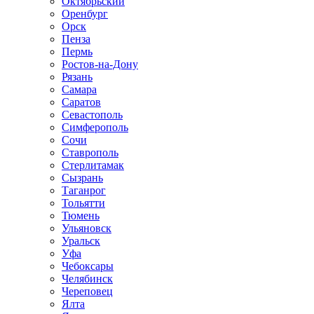
Октябрьский
Оренбург
Орск
Пенза
Пермь
Ростов-на-Дону
Рязань
Самара
Саратов
Севастополь
Симферополь
Сочи
Ставрополь
Стерлитамак
Сызрань
Таганрог
Тольятти
Тюмень
Ульяновск
Уральск
Уфа
Чебоксары
Челябинск
Череповец
Ялта