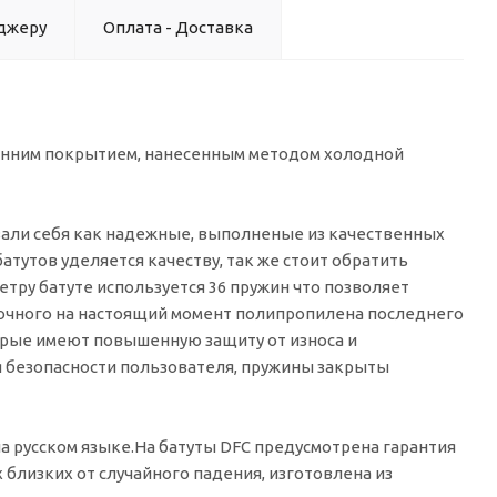
джеру
Оплата - Доставка
онним покрытием, нанесенным методом холодной
овали себя как надежные, выполненые из качественных
тутов уделяется качеству, так же стоит обратить
тру батуте используется 36 пружин что позволяет
рочного на настоящий момент полипропилена последнего
орые имеют повышенную защиту от износа и
я безопасности пользователя, пружины закрыты
а русском языке.На батуты DFC предусмотрена гарантия
х близких от случайного падения, изготовлена из