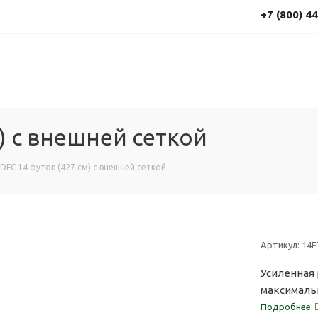
+7 (800) 4
м) с внешней сеткой
DFC 14 футов (427 см) с внешней сеткой
Артикул:
14F
Усиленная 
максималь
Подробнее