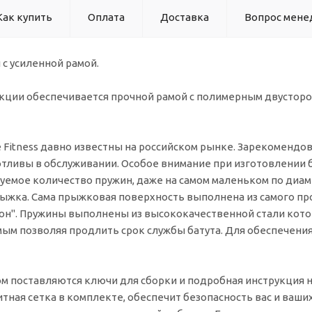
Как купить
Оплата
Доставка
Вопрос мене
 с усиленной рамой.
кции обеспечивается прочной рамой с полимерным двустор
e Fitness давно известны на российском рынке. Зарекоменд
тливы в обслуживании. Особое внимание при изготовлении ба
уемое количество пружин, даже на самом маленьком по диаме
рыжка. Сама прыжковая поверхность выполнена из самого п
он". Пружины выполнены из высококачественной стали кот
мым позволяя продлить срок службы батута. Для обеспечени
ом поставляются ключи для сборки и подробная инструкция н
итная сетка в комплекте, обеспечит безопасность вас и ваши