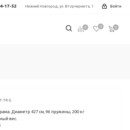
44-17-52
Нижний Новгород, ул. Вторчермета, 1
Войти
0
0
0
0
T-TR-E
рама. Диаметр 427 см, 96 пружины, 200 кг
ный вес.