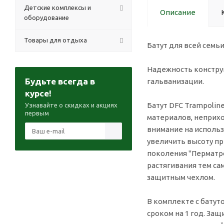
Детские комплексы и
Описание
оборудование
Товары для отдыха
Батут для всей семьи
Надежность констру
Будьте всегда в
гальванизации.
курсе!
Батут DFC Trampolin
Узнавайте о скидках и акциях
первым
материалов, неприхо
внимание на использ
увеличить высоту п
поколения "Перматр
растягивания тем са
защитным чехлом.
В комплекте с батут
сроком на 1 год. Защ